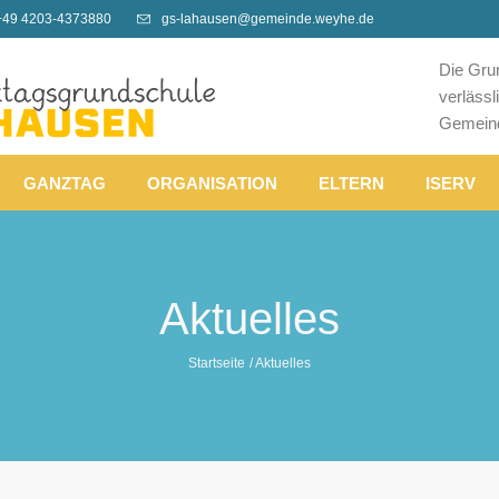
+49 4203-4373880
gs-lahausen@gemeinde.weyhe.de
Die Gru
verläss
Gemein
GANZTAG
ORGANISATION
ELTERN
ISERV
Aktuelles
Startseite
/
Aktuelles