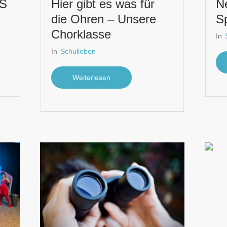
S
Hier gibt es was für
Ne
die Ohren – Unsere
Sp
Chorklasse
In
In
Schulleben
Weiterlesen