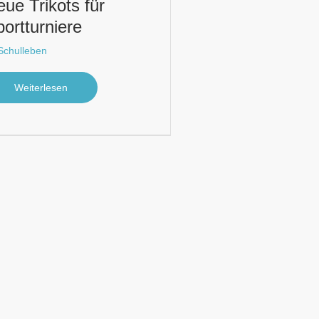
ue Trikots für
ortturniere
Schulleben
Weiterlesen