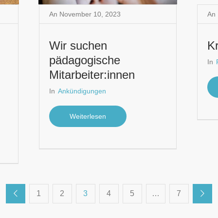
An
November 10
,
2023
An
Wir suchen
K
pädagogische
In
Mitarbeiter:innen
In
Ankündigungen
Weiterlesen
1
2
3
4
5
…
7