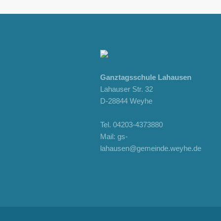
Ganztagsschule Lahausen
Lahauser Str. 32
D-28844 Weyhe
Tel.
04203-4373880
Mail:
gs-
lahausen@gemeinde.weyhe.de