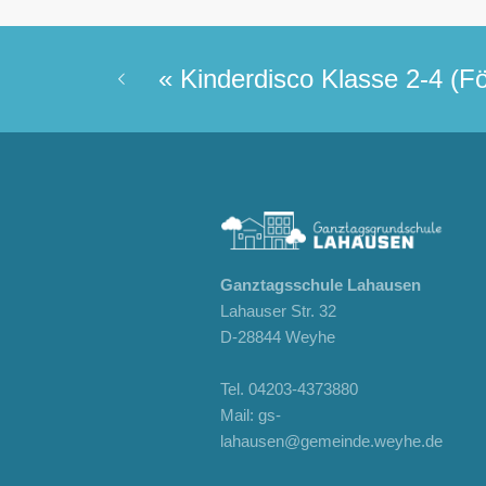
«
Kinderdisco Klasse 2-4 (Fö
Ganztagsschule Lahausen
Lahauser Str. 32
D-28844 Weyhe
Tel.
04203-4373880
Mail:
gs-
lahausen@gemeinde.weyhe.de