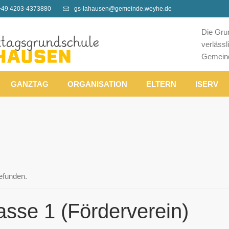
+49 4203-4373880
gs-lahausen@gemeinde.weyhe.de
Die Gru
verläss
Gemein
GANZTAG
ORGANISATION
ELTERN
ISERV
gefunden.
sse 1 (Förderverein)