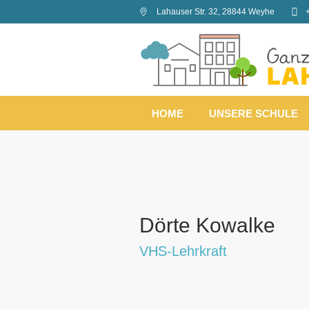
Lahauser Str. 32
,
28844
Weyhe
HOME
UNSERE SCHULE
Dörte Kowalke
VHS-Lehrkraft